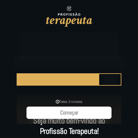
FALTA MUITO POUCO
PARA FINALIZAR SUA 
INSCRIÇÃO.
Preencha o formulário abaixo para finalizar a sua 
aplicação na Semana do Consumidor da CIM.
90%